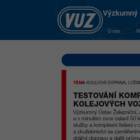
Výzkumný Ú
O nás
N