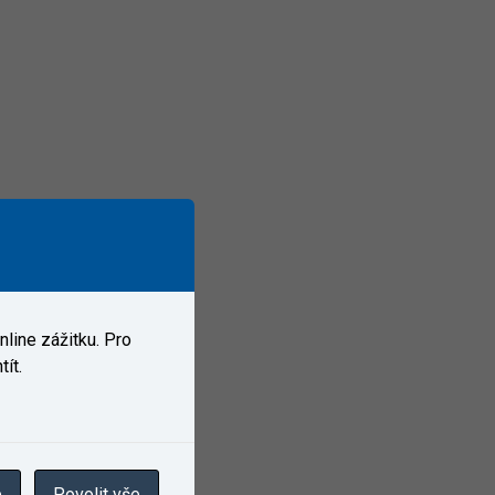
line zážitku. Pro
ít.
e
Povolit vše