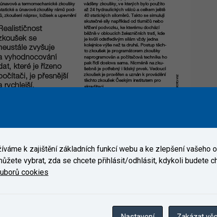
váme k zajištění základních funkcí webu a ke zlepšení vašeho on
ůžete vybrat, zda se chcete přihlásit/odhlásit, kdykoli budete cht
ouborů cookies
Nastavení
Zakázat vš