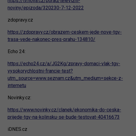
https://tv.nova.cz/porad/televizni-
noviny/epizoda/320230-7-12-2022
zdopravy.cz
https://zdopravy.cz/obrazem-ceskem-jede-nove-tgv-
trasa-vede-nakonec-pres-prahu-134810/
Echo 24:
https://echo24.cz/a/JG2Kg/zpravy-domaci-vlak-tgv-
vysokorychlostni-francie-test?
utm_source=www.seznam.cz&utm_medium=sekce-z-
internetu
Novinky.cz:
https://www.novinky.cz/clanek/ekonomika-do-ceska-
prijede-tgv-na-kolinsku-se-bude-testovat-40416673
iDNES.cz