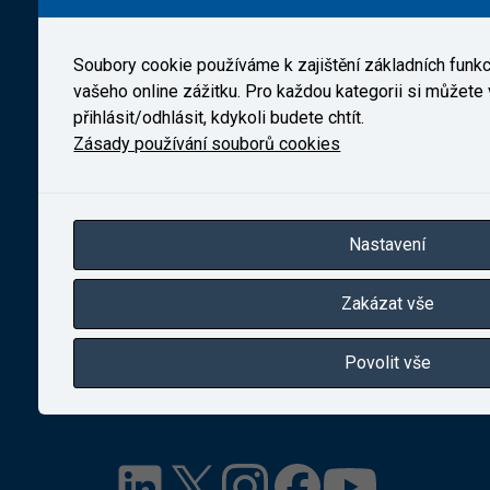
telefon:
+420 241 493 135
IČ 27257258
Zapsaná v obchodním rejstříku vedeném Městským
Soubory cookie používáme k zajištění základních funk
soudem v Praze, oddíl B, vložka 10025
vašeho online zážitku. Pro každou kategorii si můžete 
přihlásit/odhlásit, kdykoli budete chtít.
Zásady používání souborů cookies
VUZ Slovakia, s. r. o.
Nastavení
Seberíniho 1
Zakázat vše
821 03 Bratislava – Ružinov
Slovenská republika
Povolit vše
Nastavení cookies