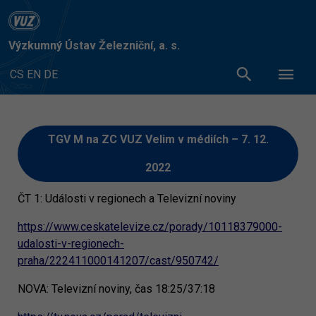
Výzkumný Ústav Železniční, a. s.
CS
EN
DE
TGV M na ZC VUZ Velim v médiích – 7. 12.
2022
ČT 1: Události v regionech a Televizní noviny
https://www.ceskatelevize.cz/porady/10118379000-
udalosti-v-regionech-
praha/222411000141207/cast/950742/
NOVA: Televizní noviny, čas 18:25/37:18