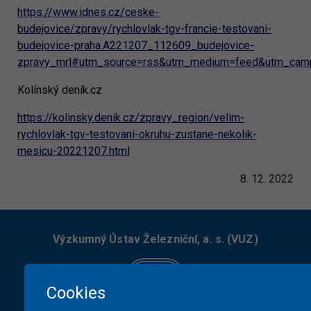
https://www.idnes.cz/ceske-
budejovice/zpravy/rychlovlak-tgv-francie-testovani-
budejovice-praha.A221207_112609_budejovice-
zpravy_mrl#utm_source=rss&utm_medium=feed&utm_camp
Kolínský deník.cz
https://kolinsky.denik.cz/zpravy_region/velim-
rychlovlak-tgv-testovani-okruhu-zustane-nekolik-
mesicu-20221207.html
8. 12. 2022
Výzkumný Ústav Železniční, a. s. (VUZ)
Cookies
Novodvorská 1698/138b, Praha 4