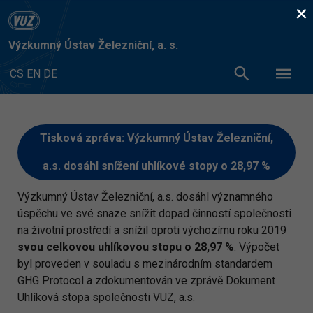
×
Výzkumný Ústav Železniční, a. s.
CS
EN
DE
Tisková zpráva: Výzkumný Ústav Železniční,
a.s. dosáhl snížení uhlíkové stopy o 28,97 %
Výzkumný Ústav Železniční, a.s. dosáhl významného
úspěchu ve své snaze snížit dopad činností společnosti
na životní prostředí a snížil oproti výchozímu roku 2019
svou celkovou uhlíkovou stopu o 28,97 %
. Výpočet
byl proveden v souladu s mezinárodním standardem
GHG Protocol a zdokumentován ve zprávě Dokument
Uhlíková stopa společnosti VUZ, a.s.