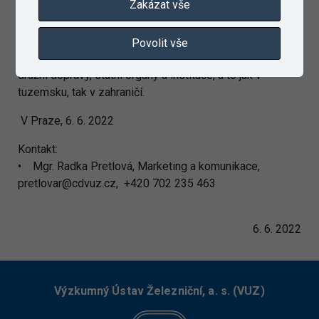
Zakázat vše
a drážní dopravy.
Našimi zákazníky jsou výrobci kolejových vozidel a
komponentů pro železniční systémy a drážní dopravu,
Povolit vše
vlastníci železniční infrastruktury, provozovatelé dráhy i
drážní dopravy, státní orgány a instituce, a to jak v
tuzemsku, tak v zahraničí.
V Praze, 6. 6. 2022
Kontakt:
• Mgr. Radka Pretlová, Marketing a komunikace,
pretlovar@cdvuz.cz, +420 702 235 463
6. 6. 2022
Výzkumný Ústav Železniční, a. s. (VUZ)