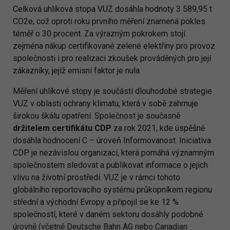
Celková uhlíková stopa VUZ dosáhla hodnoty 3 589,95 t
CO2e, což oproti roku prvního měření znamená pokles
téměř o 30 procent. Za výrazným pokrokem stojí
zejména nákup certifikované zelené elektřiny pro provoz
společnosti i pro realizaci zkoušek prováděných pro její
zákazníky, jejíž emisní faktor je nula.
Měření uhlíkové stopy je součástí dlouhodobé strategie
VUZ v oblasti ochrany klimatu, která v sobě zahrnuje
širokou škálu opatření. Společnost je současně
držitelem certifikátu CDP
za rok 2021, kde úspěšně
dosáhla hodnocení C – úroveň Informovanost. Iniciativa
CDP je nezávislou organizací, která pomáhá významným
společnostem sledovat a publikovat informace o jejich
vlivu na životní prostředí. VUZ je v rámci tohoto
globálního reportovacího systému průkopníkem regionu
střední a východní Evropy a připojil se ke 12 %
společností, které v daném sektoru dosáhly podobné
úrovně (včetně Deutsche Bahn AG nebo Canadian