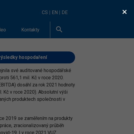
×
CS
|
EN
|
DE
deo
Kontakty
 výsledky hospodaření
jnila své auditované hospodářské
roti 561,1 mil. Kč v roce 2020.
(EBITDA) dosáhl za rok 2021 hodnoty
. Kč v roce 2020). Absolutní výši
aných produktech společnosti v
oce 2019 se zaměřením na produkty
 práce, zracionalizovaný průběh
covid-19. I v roce 2021 VUZ