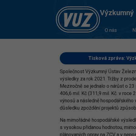
Výzkumný Ú
O nás
N
Tisková zpráva: Výzk
Společnost Výzkumný Ústav Železni
výsledky za rok 2021. Tržby z prodej
Meziročně se jednalo o nárůst o 23
406,6 mil. Kč (311,9 mil. Kč. v roce
výnosů a následně hospodářského v
důsledku zpoždění projektů způsobe
Na mimořádné hospodářské výsledky
s vysokou přidanou hodnotou, mimořá
plánovaných oprav na ZCV a v neposl