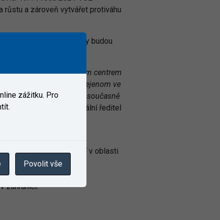
a růstu a zároveň vytvářet protiváhu
ch oblastech činnosti firmy budou
ovou vizí stát se evropským centrem
ostí s ambicí prosadit se nejenom ve
line zážitku. Pro
každá příležitost může být současně
ít.
a představenstva a generální ředitel
žeb a komplexních řešení v oblasti
e
Povolit vše
avu, vlastníci železniční
v zahraničí.