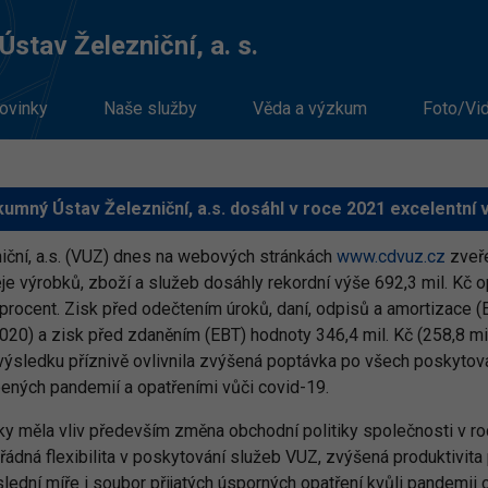
stav Železniční, a. s.
ovinky
Naše služby
Věda a výzkum
Foto/Vi
umný Ústav Železniční, a.s. dosáhl v roce 2021 excelentní
ční, a.s. (VUZ) dnes na webových stránkách
www.cdvuz.cz
zveře
e výrobků, zboží a služeb dosáhly rekordní výše 692,3 mil. Kč op
 procent. Zisk před odečtením úroků, daní, odpisů a amortizace 
 2020) a zisk před zdaněním (EBT) hodnoty 346,4 mil. Kč (258,8 mil
ýsledku příznivě ovlivnila zvýšená poptávka po všech poskytov
ných pandemií a opatřeními vůči covid-19.
 měla vliv především změna obchodní politiky společnosti v r
dná flexibilita v poskytování služeb VUZ, zvýšená produktivita
ední míře i soubor přijatých úsporných opatření kvůli pandemii 