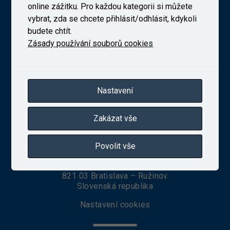
online zážitku. Pro každou kategorii si můžete
vybrat, zda se chcete přihlásit/odhlásit, kdykoli
budete chtít.
Novodvorská 1698/138b, Praha 4
telefon:
+420 241 493 135
Zásady používání souborů cookies
IČ 27257258
Zapsaná v obchodním rejstříku vedeném Městským
soudem v Praze, oddíl B, vložka 10025
Nastavení
VUZ Slovakia, s. r. o.
Zakázat vše
Povolit vše
Seberíniho 1
821 03 Bratislava – Ružinov
Slovenská republika
Nastavení cookies