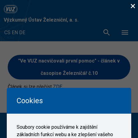
×
Výzkumný Ústav Železniční, a. s.
CS
EN
DE
"Ve VUZ nacvičovali první pomoc" - článek v
časopise Železničář č.10
Článek si lze přečíst
ZDE
10. 10. 2020
Cookies
Výzkumný Ústav Železniční, a. s. (VUZ)
Soubory cookie používáme k zajištění
základních funkcí webu a ke zlepšení vašeho