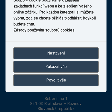
Soubory cookie používáme k zajištění
základních funkcí webu a ke zlepšení vašeho
Výzkumný Ústav Železniční, a. s. (VUZ)
online zážitku. Pro každou kategorii si můžete
vybrat, zda se chcete přihlásit/odhlásit, kdykoli
budete chtít.
Zásady používání souborů cookies
Novodvorská 1698/138b, Praha 4
telefon:
+420 241 493 135
IČ 27257258
Zapsaná v obchodním rejstříku vedeném Městským
Nastavení
soudem v Praze, oddíl B, vložka 10025
Zakázat vše
VUZ Slovakia, s. r. o.
Povolit vše
Seberíniho 1
821 03 Bratislava – Ružinov
Slovenská republika