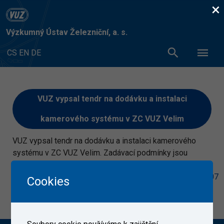
×
Výzkumný Ústav Železniční, a. s.
CS
EN
DE
VUZ vypsal tendr na dodávku a instalaci
kamerového systému v ZC VUZ Velim
VUZ vypsal tendr na dodávku a instalaci kamerového
systému v ZC VUZ Velim. Zadávací podmínky jsou
uveřejněny na
adrese:
https://tenderarena.cz/dodavatel/zakazka/438107
Cookies
29. 6. 2021