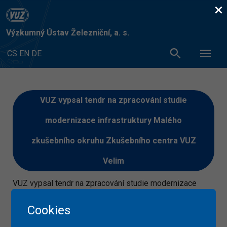
×
Výzkumný Ústav Železniční, a. s.
CS
EN
DE
VUZ vypsal tendr na zpracování studie
modernizace infrastruktury Malého
zkušebního okruhu Zkušebního centra VUZ
Velim
VUZ vypsal tendr na zpracování studie modernizace
infrastruktury Malého zkušebního okruhu Zkušebního
centra VUZ Velim. Zadávací podmínky jsou uveřejněny na
Cookies
adrese: