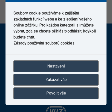
https://tenderarena.cz/dodavatel/zakazka/547072
1. 9. 2022
Soubory cookie používáme k zajištění
základních funkcí webu a ke zlepšení vašeho
online zážitku. Pro každou kategorii si můžete
vybrat, zda se chcete přihlásit/odhlásit, kdykoli
Výzkumný Ústav Železniční, a. s. (VUZ)
budete chtít.
Zásady používání souborů cookies
Novodvorská 1698/138b, Praha 4
telefon:
+420 241 493 135
Nastavení
IČ 27257258
Zapsaná v obchodním rejstříku vedeném Městským
soudem v Praze, oddíl B, vložka 10025
Zakázat vše
Povolit vše
VUZ Slovakia, s. r. o.