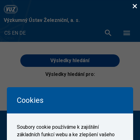
×
Výzkumný Ústav Železniční, a. s.
CS
EN
DE
Výsledky hledání
Výsledky hledání pro:
Pro váš hledaný výraz nebyly nalezeny žádné výsledky.
Cookies
Výzkumný Ústav Železniční, a. s. (VUZ)
Soubory cookie používáme k zajištění
základních funkcí webu a ke zlepšení vašeho