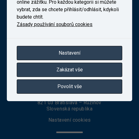
online zážitku. Pro každou kategorii si můžete
vybrat, zda se chcete přihlásit/odhlásit, kdykoli
Novodvorská 1698/138b, Praha 4
budete chtít.
telefon:
+420 241 493 135
Zásady používání souborů cookies
IČ 27257258
Zapsaná v obchodním rejstříku vedeném Městským
soudem v Praze, oddíl B, vložka 10025
Nastavení
VUZ Slovakia, s. r. o.
Zakázat vše
Povolit vše
Seberíniho 1
821 03 Bratislava – Ružinov
Slovenská republika
Nastavení cookies