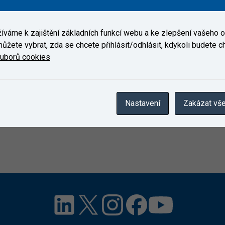
UZ) je společností specializovanou na poskytování odborných sl
ušebnictví železničních vozidel, železničních systémů a drážní d
váme k zajištění základních funkcí webu a ke zlepšení vašeho on
ových vozidel a komponentů pro železniční systémy a drážní dopr
ůžete vybrat, zda se chcete přihlásit/odhlásit, kdykoli budete cht
drážní dopravy, státní orgány a instituce, a to jak v tuzemsku, tak 
ouborů cookies
Nastavení
Zakázat vš
omunikace,
pretlovar@cdvuz.cz
, +420 702 235 463