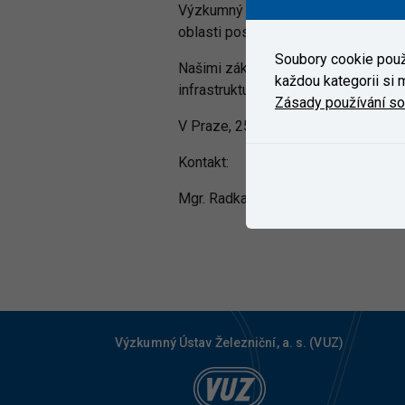
Výzkumný Ústav Železniční, a.s. (V
oblasti posuzování, certifikace a zk
Soubory cookie použí
Našimi zákazníky jsou výrobci kolej
každou kategorii si m
infrastruktury, provozovatelé dráhy i 
Zásady používání s
V Praze, 25. 2. 2022
Kontakt:
Mgr. Radka Pretlová, Marketing a k
Výzkumný Ústav Železniční, a. s. (VUZ)