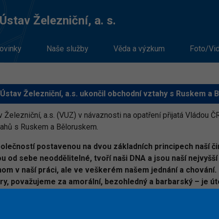
stav Železniční, a. s.
ovinky
Naše služby
Věda a výzkum
Foto/Vi
stav Železniční, a.s. ukončil obchodní vztahy s Ruskem a
elezniční, a.s. (VUZ) v návaznosti na opatření přijatá Vládou Č
tahů s Ruskem a Běloruskem.
olečností postavenou na dvou základních principech naší či
sou od sebe neoddělitelné, tvoří naši DNA a jsou naší nejvy
jenom v naší práci, ale ve veškerém našem jednání a chování
y, považujeme za amorální, bezohledný a barbarský – je út
ám Vlády ČR a EU a ukončujeme veškeré své obchodní aktivi
ropský lídr v železničním zkušebnictví a certifikaci