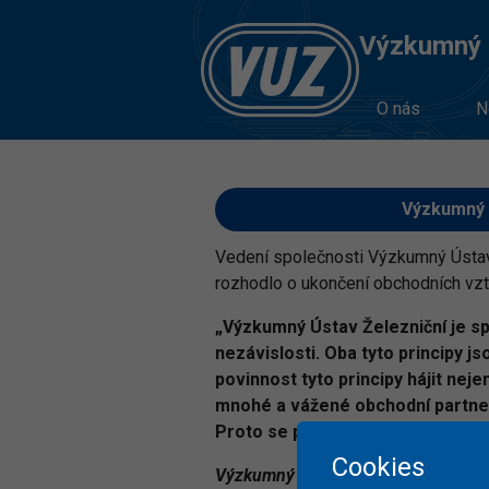
Výzkumný Ú
O nás
N
Výzkumný Ú
Vedení společnosti Výzkumný Ústav Ž
rozhodlo o ukončení obchodních vz
„Výzkumný Ústav Železniční je sp
nezávislosti. Oba tyto principy j
povinnost tyto principy hájit ne
mnohé a vážené obchodní partner
Proto se připojujeme k iniciativ
Cookies
Výzkumný Ústav Železniční, a.s. – ev