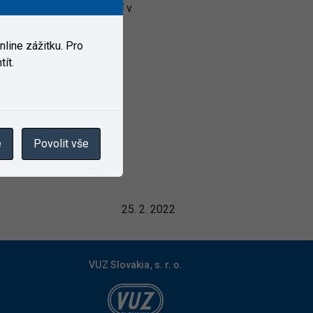
užeb a komplexních řešení v
opravy.
line zážitku. Pro
avu, vlastníci železniční
ít.
v zahraničí.
e
Povolit vše
25. 2. 2022
VUZ Slovakia, s. r. o.