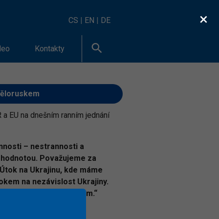
×
CS
|
EN
|
DE
deo
Kontakty
 Běloruskem
R a EU na dnešním ranním jednání
nnosti – nestrannosti a
šší hodnotou. Považujeme za
. Útok na Ukrajinu, kde máme
okem na nezávislost Ukrajiny.
ty s Ruskem a Běloruskem.“