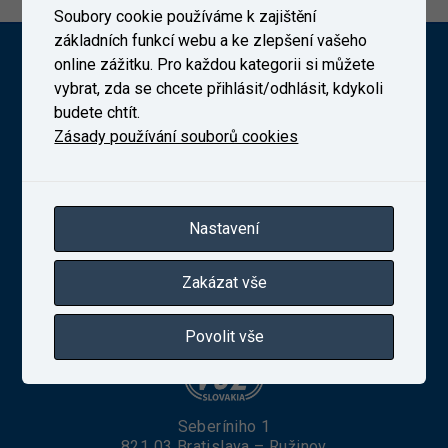
Soubory cookie používáme k zajištění
základních funkcí webu a ke zlepšení vašeho
Výzkumný Ústav Železniční, a. s. (VUZ)
online zážitku. Pro každou kategorii si můžete
vybrat, zda se chcete přihlásit/odhlásit, kdykoli
budete chtít.
Zásady používání souborů cookies
Novodvorská 1698/138b, Praha 4
telefon:
+420 241 493 135
IČ 27257258
Zapsaná v obchodním rejstříku vedeném Městským
Nastavení
soudem v Praze, oddíl B, vložka 10025
Zakázat vše
VUZ Slovakia, s. r. o.
Povolit vše
Seberíniho 1
821 03 Bratislava – Ružinov