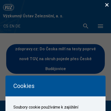
×
Výzkumný Ústav Železniční, a. s.
CS
EN
DE
zdopravy.cz: Do Česka míří na testy poprvé
nové TGV, na okruh pojede přes České
Budějovice
Článek si můžete přečíst
ZDE
Cookies
4. 12. 2022
Soubory cookie používáme k zajištění