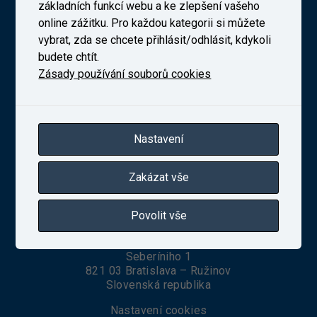
Výzkumný Ústav Železniční, a. s. (VUZ)
základních funkcí webu a ke zlepšení vašeho
online zážitku. Pro každou kategorii si můžete
vybrat, zda se chcete přihlásit/odhlásit, kdykoli
budete chtít.
Novodvorská 1698/138b, Praha 4
Zásady používání souborů cookies
telefon:
+420 241 493 135
IČ 27257258
Zapsaná v obchodním rejstříku vedeném Městským
soudem v Praze, oddíl B, vložka 10025
Nastavení
Zakázat vše
VUZ Slovakia, s. r. o.
Povolit vše
Seberíniho 1
821 03 Bratislava – Ružinov
Slovenská republika
Nastavení cookies