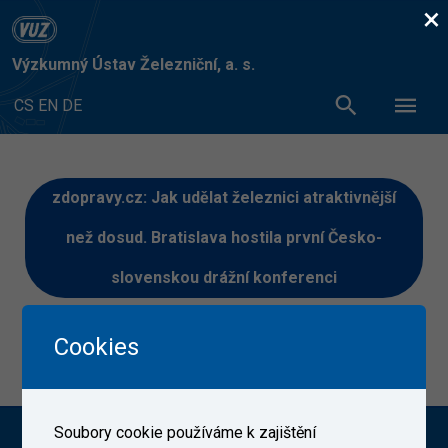
×
Výzkumný Ústav Železniční, a. s.
CS
EN
DE
zdopravy.cz: Jak udělat železnici atraktivnější
než dosud. Bratislava hostila první Česko-
slovenskou drážní konferenci
Článek si můžete přečíst
ZDE
Cookies
4. 11. 2022
Soubory cookie používáme k zajištění