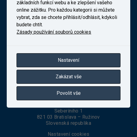
Výzkumný Ústav Železniční, a. s. (VUZ)
základních funkcí webu a ke zlepšení vašeho
online zážitku. Pro každou kategorii si můžete
vybrat, zda se chcete přihlásit/odhlásit, kdykoli
budete chtít.
Novodvorská 1698/138b, Praha 4
Zásady používání souborů cookies
telefon:
+420 241 493 135
IČ 27257258
Zapsaná v obchodním rejstříku vedeném Městským
soudem v Praze, oddíl B, vložka 10025
Nastavení
Zakázat vše
VUZ Slovakia, s. r. o.
Povolit vše
Seberíniho 1
821 03 Bratislava – Ružinov
Slovenská republika
Nastavení cookies