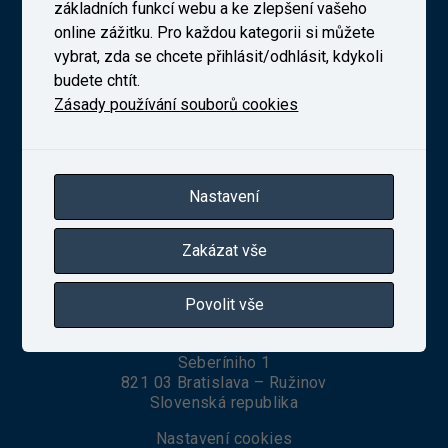
Výzkumný Ústav Železniční, a. s. (VUZ)
základních funkcí webu a ke zlepšení vašeho
online zážitku. Pro každou kategorii si můžete
vybrat, zda se chcete přihlásit/odhlásit, kdykoli
budete chtít.
Novodvorská 1698/138b, Praha 4
Zásady používání souborů cookies
telefon:
+420 241 493 135
IČ 27257258
Zapsaná v obchodním rejstříku vedeném Městským
soudem v Praze, oddíl B, vložka 10025
Nastavení
Zakázat vše
VUZ Slovakia, s. r. o.
Povolit vše
Seberíniho 1
821 03 Bratislava – Ružinov
Slovenská republika
Nastavení cookies