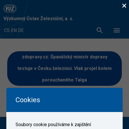
×
Výzkumný Ústav Železniční, a. s.
CS
EN
DE
zdopravy.cz: Španělský ministr dopravy
testuje v Česku železnici. Vlak projel kolem
porouchaného Talga
Článek si můžete přečíst
ZDE
Cookies
17. 6. 2026
Soubory cookie používáme k zajištění