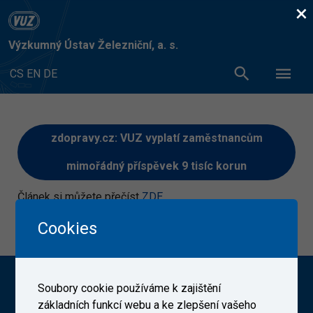
×
Výzkumný Ústav Železniční, a. s.
CS
EN
DE
zdopravy.cz: VUZ vyplatí zaměstnancům
mimořádný příspěvek 9 tisíc korun
Článek si můžete přečíst
ZDE
4. 12. 2022
Cookies
Výzkumný Ústav Železniční, a. s. (VUZ)
Soubory cookie používáme k zajištění
základních funkcí webu a ke zlepšení vašeho