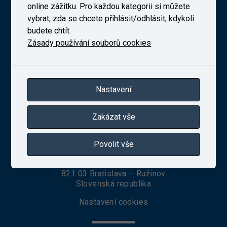
online zážitku. Pro každou kategorii si můžete
vybrat, zda se chcete přihlásit/odhlásit, kdykoli
budete chtít.
Novodvorská 1698/138b, Praha 4
telefon:
+420 241 493 135
Zásady používání souborů cookies
IČ 27257258
Zapsaná v obchodním rejstříku vedeném Městským
soudem v Praze, oddíl B, vložka 10025
Nastavení
VUZ Slovakia, s. r. o.
Zakázat vše
Povolit vše
Seberíniho 1
821 03 Bratislava – Ružinov
Slovenská republika
Nastavení cookies