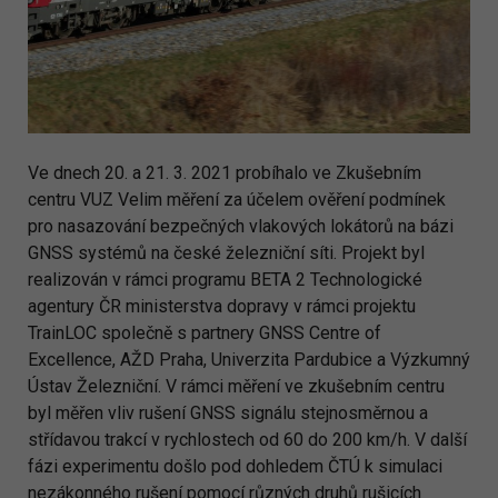
Ve dnech 20. a 21. 3. 2021 probíhalo ve Zkušebním
centru VUZ Velim měření za účelem ověření podmínek
pro nasazování bezpečných vlakových lokátorů na bázi
GNSS systémů na české železniční síti. Projekt byl
realizován v rámci programu BETA 2 Technologické
agentury ČR ministerstva dopravy v rámci projektu
TrainLOC společně s partnery GNSS Centre of
Excellence, AŽD Praha, Univerzita Pardubice a Výzkumný
Ústav Železniční. V rámci měření ve zkušebním centru
byl měřen vliv rušení GNSS signálu stejnosměrnou a
střídavou trakcí v rychlostech od 60 do 200 km/h. V další
fázi experimentu došlo pod dohledem ČTÚ k simulaci
nezákonného rušení pomocí různých druhů rušicích