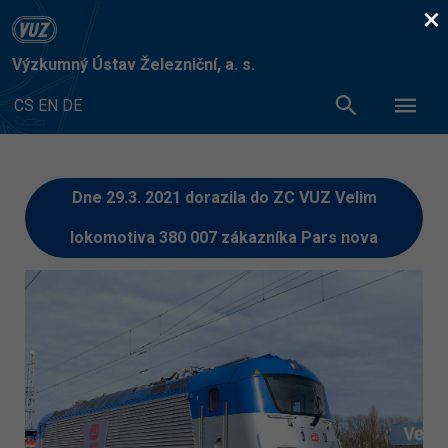
×
Výzkumný Ústav Železniční, a. s.
CS
EN
DE
Dne 29.3. 2021 dorazila do ZC VUZ Velim
lokomotiva 380 007 zákazníka Pars nova