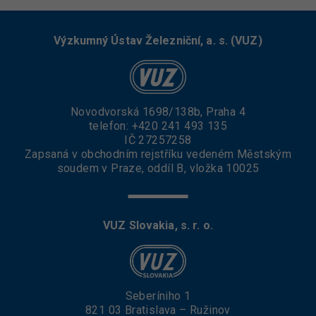
Výzkumný Ústav Železniční, a. s. (VUZ)
Novodvorská 1698/138b, Praha 4
telefon:
+420 241 493 135
IČ 27257258
Zapsaná v obchodním rejstříku vedeném Městským
soudem v Praze, oddíl B, vložka 10025
VUZ Slovakia, s. r. o.
Seberíniho 1
821 03 Bratislava – Ružinov