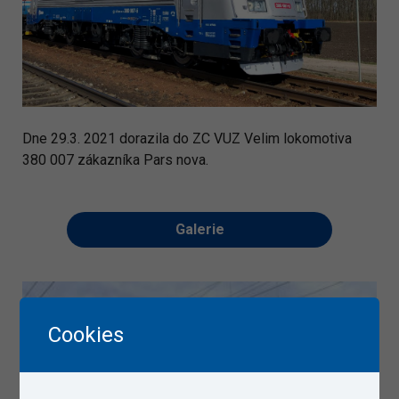
Dne 29.3. 2021 dorazila do ZC VUZ Velim lokomotiva
380 007 zákazníka Pars nova.
Galerie
Cookies