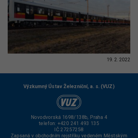
19. 2. 2022
Výzkumný Ústav Železniční, a. s. (VUZ)
Novodvorská 1698/138b, Praha 4
telefon:
+420 241 493 135
IČ 27257258
Zapsaná v obchodním rejstříku vedeném Městským